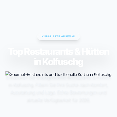
ESC TO CLOSE • ↑↓ TO NAVIGATE • ENTER TO SELECT
KURATIERTE AUSWAHL
Top Restaurants & Hütten
in Kolfuschg
Entdecken Sie 0 ausgewählte Restaurants & Hütten
in Kolfuschg. Filtern Sie Ihre Suche nach Komfort,
Ausstattung und Lage. Echte Bewertungen und
aktuelle Verfügbarkeit für 2026.