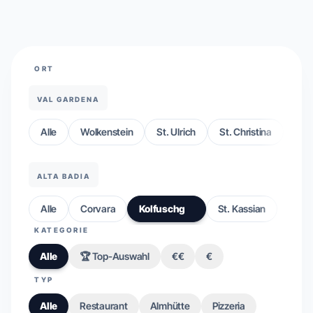
ORT
VAL GARDENA
Alle
Wolkenstein
St. Ulrich
St. Christina
ALTA BADIA
Alle
Corvara
Kolfuschg
St. Kassian
KATEGORIE
Alle
🏆 Top-Auswahl
€€
€
TYP
Alle
Restaurant
Almhütte
Pizzeria