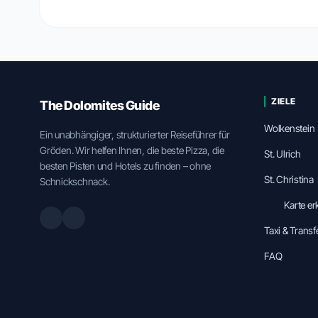
ZIELE
The Dolomites Guide
Wolkenstein
Ein unabhängiger, strukturierter Reiseführer für
Gröden. Wir helfen Ihnen, die beste Pizza, die
St. Ulrich
besten Pisten und Hotels zu finden – ohne
St. Christina
Schnickschnack.
Karte e
Taxi & Transf
FAQ