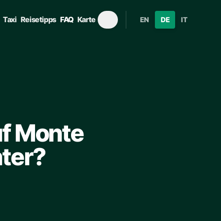
Taxi
Reisetipps
FAQ
Karte
EN
DE
IT
uf Monte
ter?