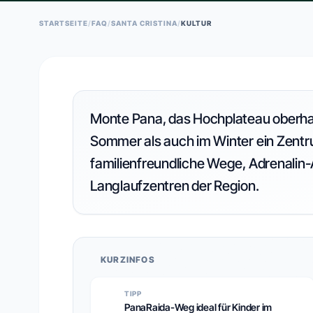
STARTSEITE
/
FAQ
/
SANTA CRISTINA
/
KULTUR
Monte Pana, das Hochplateau oberhalb
Sommer als auch im Winter ein Zentru
familienfreundliche Wege, Adrenalin-
Langlaufzentren der Region.
KURZINFOS
TIPP
PanaRaida-Weg ideal für Kinder im