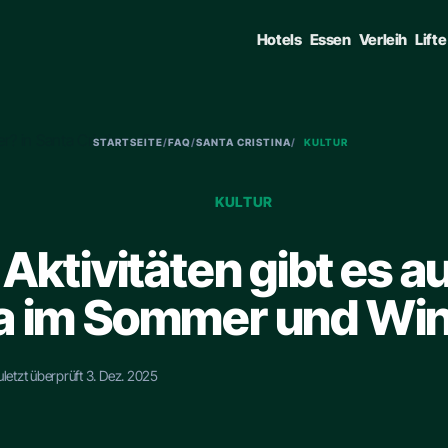
Hotels
Essen
Verleih
Lifte
STARTSEITE
/
FAQ
/
SANTA CRISTINA
/
KULTUR
KULTUR
Aktivitäten gibt es a
a im Sommer und Win
uletzt überprüft 3. Dez. 2025
GATE • ENTER TO SELECT