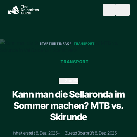
Skip to main content
SEARCH
STARTSEITE
/
FAQ
/
TRANSPORT
TRANSPORT
Zurück
Kann man die Sellaronda im
Sommer machen? MTB vs.
Skirunde
Inhalt erstellt 8. Dez. 2025
•
Zuletzt überprüft 8. Dez. 2025