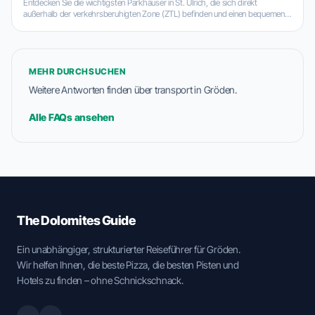
Entdecken Sie die wichtigsten Parkhäuser in St. Ulrich, die sich direkt
außerhalb der verkehrsberuhigten Zone (ZTL) befinden und einen bequemen
Zugang zum Zentrum und den Skiliften bieten.
MEHR DURCHSUCHEN
Weitere Antworten finden über transport in Gröden.
Alle FAQs ansehen
The Dolomites Guide
Ein unabhängiger, strukturierter Reiseführer für Gröden.
Wir helfen Ihnen, die beste Pizza, die besten Pisten und
Hotels zu finden – ohne Schnickschnack.