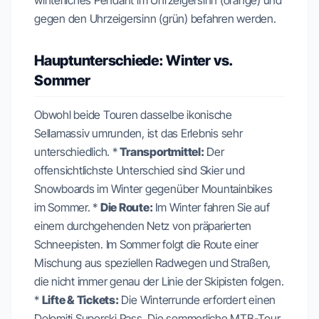
winterliches Pendant im Uhrzeigersinn (orange) und
gegen den Uhrzeigersinn (grün) befahren werden.
Hauptunterschiede: Winter vs.
Sommer
Obwohl beide Touren dasselbe ikonische
Sellamassiv umrunden, ist das Erlebnis sehr
unterschiedlich. *
Transportmittel:
Der
offensichtlichste Unterschied sind Skier und
Snowboards im Winter gegenüber Mountainbikes
im Sommer. *
Die Route:
Im Winter fahren Sie auf
einem durchgehenden Netz von präparierten
Schneepisten. Im Sommer folgt die Route einer
Mischung aus speziellen Radwegen und Straßen,
die nicht immer genau der Linie der Skipisten folgen.
*
Lifte & Tickets:
Die Winterrunde erfordert einen
Dolomiti Superski Pass. Die sommerliche MTB-Tour