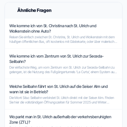
Ähnliche Fragen
Wie komme ich von St. Christina nach St. Ulrich und
Wolkenstein ohne Auto?
Reisen Sie einfach zwischen St. Christina, St. Ulrich und Wolkenstein mit dem
häufigen öffentlichen Bus, oft kostenlos mit Gästekarte, oder über malerische,
sanfte Spazierwege.
Wie komme ich vom Zentrum von St. Ulrich zur Seceda-
Seilbahn?
Der einfachste Weg, um vom Zentrum von St. Ulrich zur Seceda-Seilbahn zu
gelangen, ist die Nutzung des Fußgängertunnels 'La Curta', einem System aus
Rolltreppen und Laufbändern.
Welche Seilbahn fährt von St. Ulrich auf die Seiser Alm und
wann ist sie in Betrieb?
Die Mont Sëuc Seilbahn verbindet St. Ulrich direkt mit der Seiser Alm. Finden
Sie hier die vollständigen Öffnungszeiten für Sommer 2025 und Winter
2025/2026.
Wo parkt man in St. Ulrich außerhalb der verkehrsberuhigten
Zone (ZTL)?