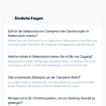
Ähnliche Fragen
Soll ich die Sellaronda von Ciampinoi oder Dantercepies in
Wolkenstein starten?
Wählen Sie Ihren Startpunkt für die Sellaronda in Wolkenstein je nach Richtung:
die Dantercepies-Gondel für die orange (im Uhrzeigersinn) oder die Ciampinoi-
Gondel für die grüne (gegen den Uhrzeigersinn) Route.
Welche Hotels in Wolkenstein bieten Ski-in/Ski-out Zugang?
Wolkenstein in Gröden verfügt über zahlreiche Hotels mit direktem Ski-in/Ski-
out-Zugang, die sich um die Lifte Dantercepies und Ciampinoi für den
Sellaronda-Einstieg konzentrieren.
Gibt es beheizte Skidepots an der Ciampinoi-Bahn?
Ja, es gibt moderne, beheizte Ski- und Schuaufbewahrungsschränke direkt
an der Talstation der Ciampinoi-Bahn in Wolkenstein zu mieten.
Wo kann ich in St. Christina parken, um zur Saslong-Gondel zu
gelangen?