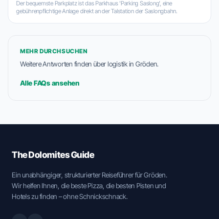
Der bequemste Parkplatz ist das Parkhaus 'Parking Saslong', eine
gebührenpflichtige Anlage direkt an der Talstation der Saslongbahn.
MEHR DURCHSUCHEN
Weitere Antworten finden über logistik in Gröden.
Alle FAQs ansehen
The Dolomites Guide
Ein unabhängiger, strukturierter Reiseführer für Gröden.
Wir helfen Ihnen, die beste Pizza, die besten Pisten und
Hotels zu finden – ohne Schnickschnack.