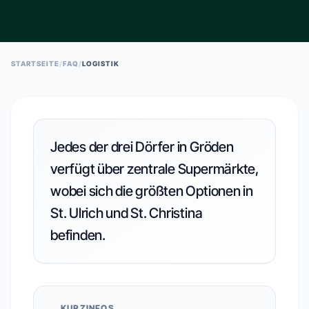
ESC TO CLOSE • ↑↓ TO NAVIGATE • ENTER TO SELECT
STARTSEITE
/
FAQ
/
LOGISTIK
Jedes der drei Dörfer in Gröden
verfügt über zentrale Supermärkte,
wobei sich die größten Optionen in
St. Ulrich und St. Christina
befinden.
KURZINFOS