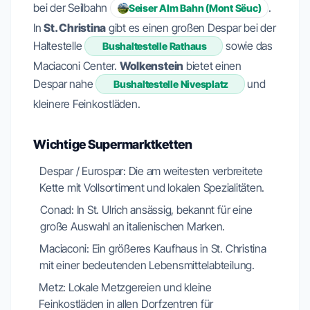
bei der Seilbahn
.
Seiser Alm Bahn (Mont Sëuc)
In
St. Christina
gibt es einen großen Despar bei der
Haltestelle
sowie das
Bushaltestelle Rathaus
Maciaconi Center.
Wolkenstein
bietet einen
Despar nahe
und
Bushaltestelle Nivesplatz
kleinere Feinkostläden.
Wichtige Supermarktketten
Despar / Eurospar: Die am weitesten verbreitete
Kette mit Vollsortiment und lokalen Spezialitäten.
Conad: In St. Ulrich ansässig, bekannt für eine
große Auswahl an italienischen Marken.
Maciaconi: Ein größeres Kaufhaus in St. Christina
mit einer bedeutenden Lebensmittelabteilung.
Metz: Lokale Metzgereien und kleine
Feinkostläden in allen Dorfzentren für