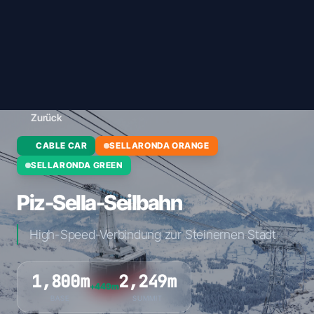
Zurück
CABLE CAR
SELLARONDA ORANGE
SELLARONDA GREEN
Piz-Sella-Seilbahn
High-Speed-Verbindung zur Steinernen Stadt
1,800m
2,249m
+449m
BASE
SUMMIT