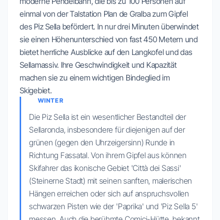
moderne Pendelbahn, die bis zu 100 Personen auf
einmal von der Talstation Plan de Gralba zum Gipfel
des Piz Sella befördert. In nur drei Minuten überwindet
sie einen Höhenunterschied von fast 450 Metern und
bietet herrliche Ausblicke auf den Langkofel und das
Sellamassiv. Ihre Geschwindigkeit und Kapazität
machen sie zu einem wichtigen Bindeglied im
Skigebiet.
WINTER
Die Piz Sella ist ein wesentlicher Bestandteil der
Sellaronda, insbesondere für diejenigen auf der
grünen (gegen den Uhrzeigersinn) Runde in
Richtung Fassatal. Von ihrem Gipfel aus können
Skifahrer das ikonische Gebiet 'Città dei Sassi'
(Steinerne Stadt) mit seinen sanften, malerischen
Hängen erreichen oder sich auf anspruchsvollen
schwarzen Pisten wie der 'Paprika' und 'Piz Sella 5'
messen. Auch die berühmte Comici-Hütte, bekannt