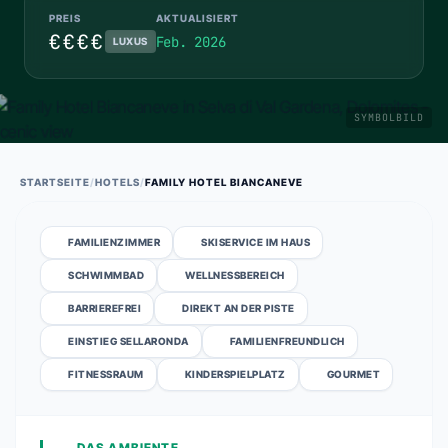
PREIS
AKTUALISIERT
€€€€
Feb. 2026
LUXUS
SYMBOLBILD
STARTSEITE
/
HOTELS
/
FAMILY HOTEL BIANCANEVE
FAMILIENZIMMER
SKISERVICE IM HAUS
SCHWIMMBAD
WELLNESSBEREICH
BARRIEREFREI
DIREKT AN DER PISTE
EINSTIEG SELLARONDA
FAMILIENFREUNDLICH
FITNESSRAUM
KINDERSPIELPLATZ
GOURMET
DAS AMBIENTE