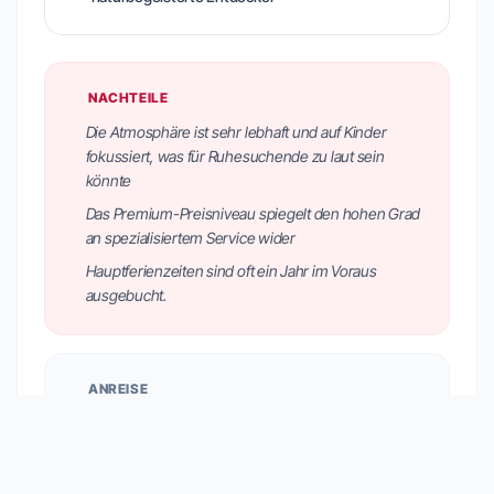
NACHTEILE
Die Atmosphäre ist sehr lebhaft und auf Kinder
fokussiert, was für Ruhesuchende zu laut sein
könnte
Das Premium-Preisniveau spiegelt den hohen Grad
an spezialisiertem Service wider
Hauptferienzeiten sind oft ein Jahr im Voraus
ausgebucht.
ANREISE
Das Hotel liegt in der Cir-Straße 36 in Wolkenstein in
Gröden. Es bietet kostenlose Privatparkplätze und ist
vom Dorfzentrum aus leicht erreichbar. Die Lage direkt
an den Skipisten macht es ideal für Gäste, die ohne