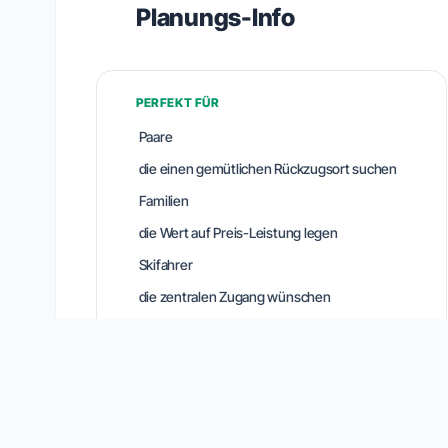
Planungs-Info
PERFEKT FÜR
Paare
die einen gemütlichen Rückzugsort suchen
Familien
die Wert auf Preis-Leistung legen
Skifahrer
die zentralen Zugang wünschen
Reisende
die persönlichen Service schätzen
Gäste
die ein neu renoviertes Hotel bevorzugen