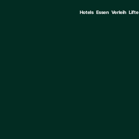
Hotels
Essen
Verleih
Lifte
GATE • ENTER TO SELECT