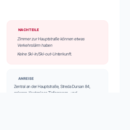
NACHTEILE
Zimmer zur Hauptstraße können etwas
Verkehrslärm haben
Keine Ski-in/Ski-out-Unterkunft.
ANREISE
Zentral an der Hauptstraße, Streda Dursan 84,
gelegen. Kostenlose Tiefgaragen- und
Außenparkplätze sind verfügbar. Die Bushaltestelle
'Dosses' ist 250 Meter entfernt.