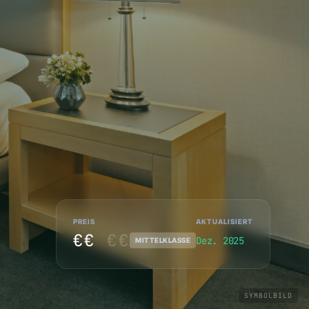
PREIS
AKTUALISIERT
€€
€€
Dez. 2025
MITTELKLASSE
SYMBOLBILD