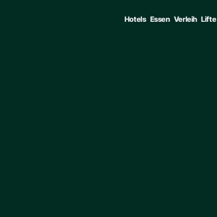
Hotels
Essen
Verleih
Lifte
GATE • ENTER TO SELECT