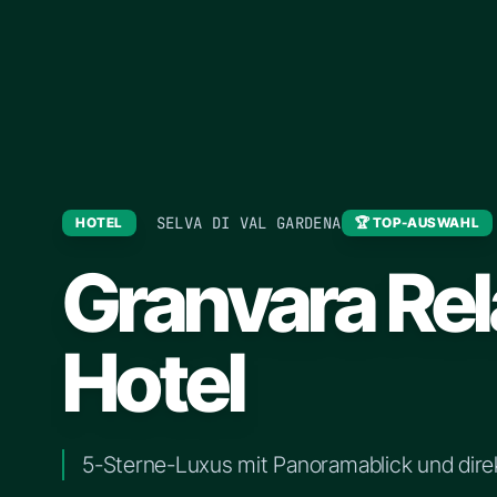
SELVA DI VAL GARDENA
HOTEL
🏆 TOP-AUSWAHL
Granvara Rel
Hotel
5-Sterne-Luxus mit Panoramablick und dir