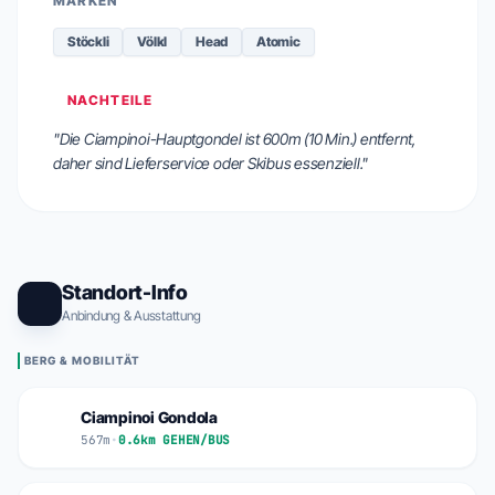
MARKEN
Stöckli
Völkl
Head
Atomic
NACHTEILE
"Die Ciampinoi-Hauptgondel ist 600m (10 Min.) entfernt,
daher sind Lieferservice oder Skibus essenziell."
Standort-Info
Anbindung & Ausstattung
BERG & MOBILITÄT
Ciampinoi Gondola
567m
•
0.6km GEHEN/BUS