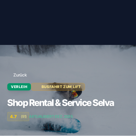
Zurück
VERLEIH
BUSFAHRT ZUM LIFT
Shop Rental & Service Selva
4.7
(91)
AKTUALISIERT DEZ. 2025