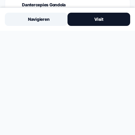
Dantercepies Gondola
955m
•
1.0km GEHEN/BUS
Navigieren
Visit
NÄCHSTE BUSHALTESTELLE
90m
Piazza Nives Bus Stop
DORFLEBEN
Zentral gelegen.
Brauchen Sie eine Fahrt?
Flughafentransfers, 24/7 Vermittlung
Entdecke Selva di Val Gardena
Hotels · Essen · Lifte