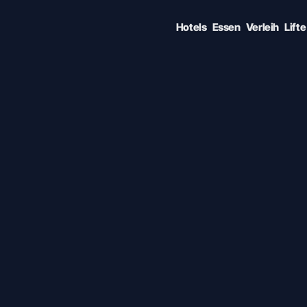
Hotels
Essen
Verleih
Lifte
GATE • ENTER TO SELECT