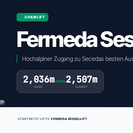
CHAIRLIFT
Fermeda Sess
Hochalpiner Zugang zu Secedas besten Au
2,036m
2,507m
+471m
BASE
SUMMIT
STARTSEITE
/
LIFTE
/
FERMEDA SESSELLIFT