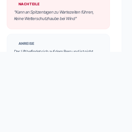
NACHTEILE
"Kann an Spitzentagen zu Wartezeiten führen,
Keine Wetterschutzhaube bei Wind"
ANREISE
Der Lift befindet sich auf dem Berg und ist nicht
direkt vom Dorf aus erreichbar. Der Zugang erfolgt
im Winter wie im Sommer über die Col-Raiser-
Gondelbahn von St. Christina oder die Seceda-
Seilbahn von St. Ulrich.