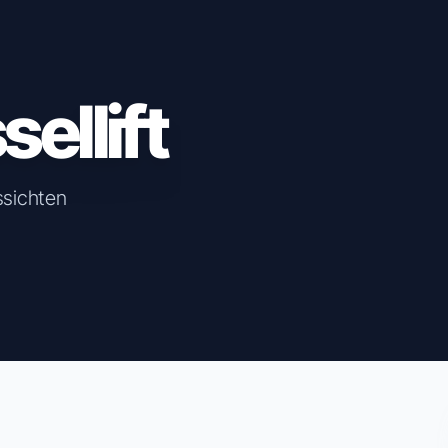
ellift
ssichten