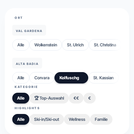
ORT
VAL GARDENA
Alle
Wolkenstein
St. Ulrich
St. Christina
ALTA BADIA
Alle
Corvara
Kolfuschg
St. Kassian
KATEGORIE
Alle
🏆 Top-Auswahl
€€
€
HIGHLIGHTS
Alle
Ski-in/Ski-out
Wellness
Familie