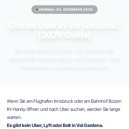
JOURNAL
•
23. DEZEMBER 2025
Gibt es Uber in Val Gardena?
(2026 Guide)
Die kurze Antwort ist Nein. Hier erfahren Sie,
warum Ride-Sharing-Apps in den Dolomiten nicht
funktionieren und welche zuverlässigen
Alternativen es gibt.
Wenn Sie am Flughafen Innsbruck oder am Bahnhof Bozen
Ihr Handy öffnen und nach Uber suchen, werden Sie lange
warten.
Es gibt kein Uber, Lyft oder Bolt in Val Gardena.