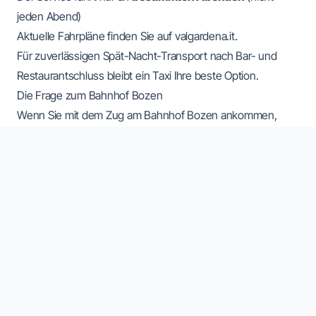
jeden Abend)
Aktuelle Fahrpläne finden Sie auf
valgardena.it
.
Für zuverlässigen Spät-Nacht-Transport nach Bar- und
Restaurantschluss bleibt ein Taxi Ihre beste Option.
Die Frage zum Bahnhof Bozen
Wenn Sie mit dem Zug am Bahnhof Bozen ankommen,
beachten Sie den Unterschied:
Option
Typ
Preisgestaltung
Bozner
Stadttaxis am Bahnhof
Taxameter-Tarif
Stadttaxi
Vorgebuchter Val
Festpreis-
NCC/Transfer
Gardena-Fahrer
Angebot
STRESS SPAREN
Buchen Sie einen Val Gardena-Fahrer für einen Festpreis