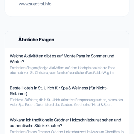
www.suedtirol.info
Ähnliche Fragen
Welche Aktivitäten gibt es auf Monte Pana im Sommer und
Winter?
Entdecken Sie ganzjährige Aktivitäten auf dem Hochplateau Monte Pana
oberhalb von St. Christina, vom familienfreundlichen PanaRaida-Weg im
Sommer bis zum erstklassigen Langlaufzentrum im Winter.
Beste Hotels in St. Ulrich für Spa & Wellness (für Nicht-
Skifahrer)
Für Nicht-Skifahrer, die in St. Ulrich ultimative Entspannung suchen, bieten das
Adler Spa Resort Dolomiti und das Gardena Grödnerhof Hotel & Spa
erstklassige Wellnessanlagen.
Wo kann ich traditionelle Grödner Holzschnitzkunst sehen und
authentische Stücke kaufen?
Entdecken Sie das Erbe der Grödner Holzschnitzerei im Museum Gherdëina, in