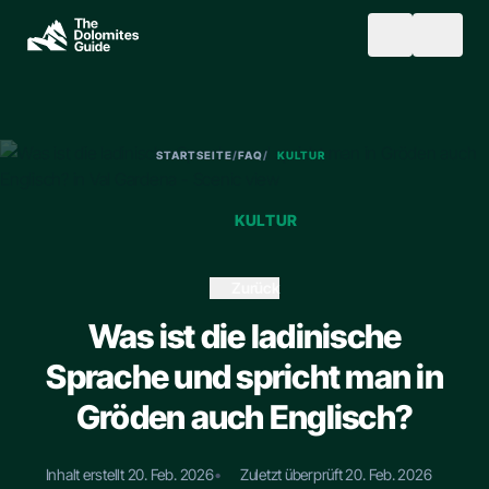
Skip to main content
SEARCH
STARTSEITE
/
FAQ
/
KULTUR
KULTUR
Zurück
Was ist die ladinische
Sprache und spricht man in
Gröden auch Englisch?
Inhalt erstellt 20. Feb. 2026
•
Zuletzt überprüft 20. Feb. 2026