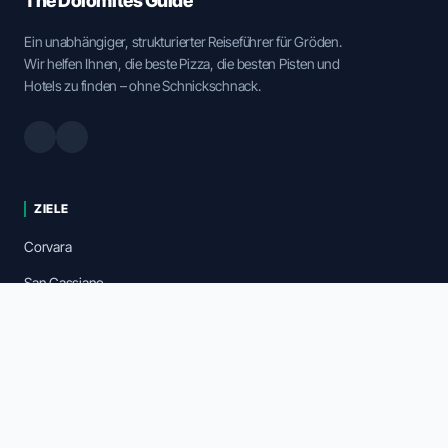
The Dolomites Guide
Ein unabhängiger, strukturierter Reiseführer für Gröden.
Wir helfen Ihnen, die beste Pizza, die besten Pisten und
Hotels zu finden – ohne Schnickschnack.
ZIELE
Corvara
San Cassiano
Colfosco
Karte erkunden
Taxi & Transfers
FAQ