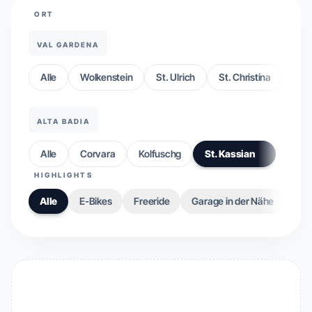
ORT
VAL GARDENA
Alle
Wolkenstein
St. Ulrich
St. Christina
ALTA BADIA
Alle
Corvara
Kolfuschg
St. Kassian
HIGHLIGHTS
Alle
E-Bikes
Freeride
Garage in der Nähe