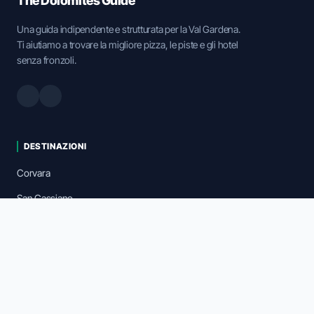
The Dolomites Guide
Una guida indipendente e strutturata per la Val Gardena.
Ti aiutiamo a trovare la migliore pizza, le piste e gli hotel
senza fronzoli.
DESTINAZIONI
Corvara
San Cassiano
Colfosco
Esplora Mappa
Taxi & Transfer
FAQ