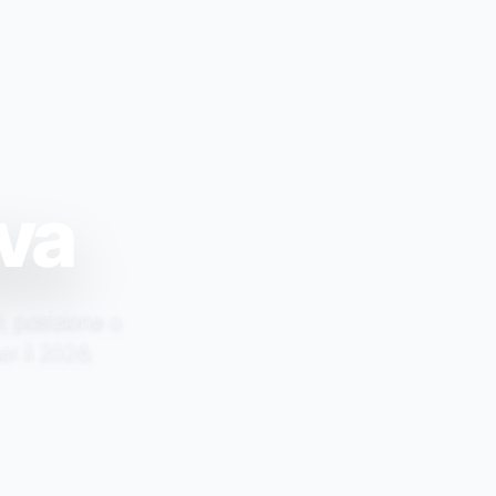
lva
i, posizione o
er il 2026.