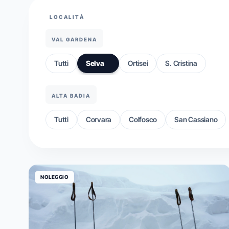
LOCALITÀ
VAL GARDENA
Tutti
Selva
Ortisei
S. Cristina
ALTA BADIA
Tutti
Corvara
Colfosco
San Cassiano
NOLEGGIO