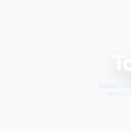
To
Esplora 7 nol
comfort. T