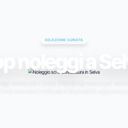
SELEZIONE CURATA
p noleggi a Se
eggi selezionati a Selva. Filtra la tua ricerca per serviz
rova recensioni verificate e disponibilità aggiornata p