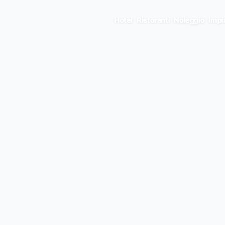
Hotel
Ristoranti
Noleggio
Impi
E • ENTER TO SELECT