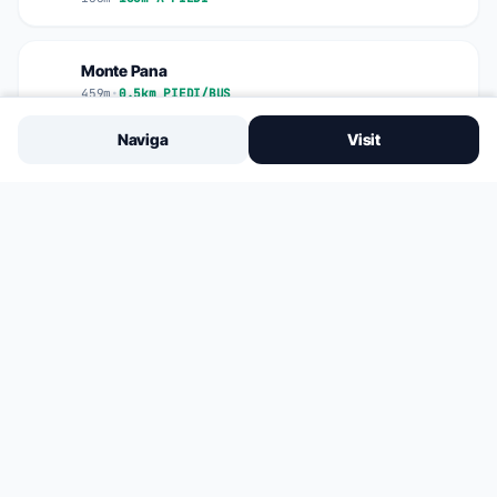
Monte Pana
459m
•
0.5km PIEDI/BUS
Naviga
Visit
FERMATA BUS PIÙ VICINA
33m
Dosses Bus Stop
VITA DEL PAESE
Steakhouse LA TAMBRA
358m • €€€
Hai bisogno di un passaggio?
Transfer aeroportuali, centrale 24/7