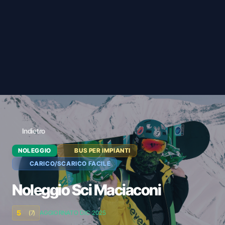
Indietro
NOLEGGIO
BUS PER IMPIANTI
CARICO/SCARICO FACILE
Noleggio Sci Maciaconi
5
(7)
AGGIORNATO DIC 2025