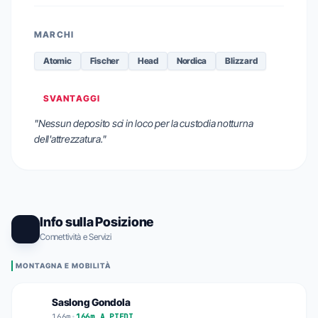
MARCHI
Atomic
Fischer
Head
Nordica
Blizzard
SVANTAGGI
"Nessun deposito sci in loco per la custodia notturna
dell'attrezzatura."
Info sulla Posizione
Connettività e Servizi
MONTAGNA E MOBILITÀ
Saslong Gondola
166m
•
166m A PIEDI