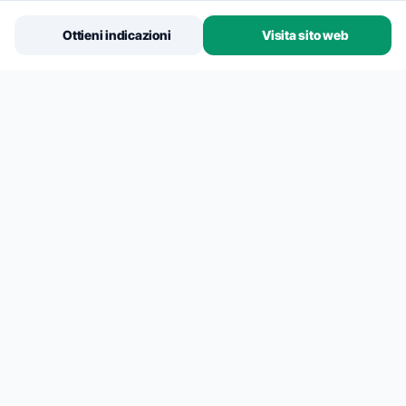
Info sulla Posizione
Ottieni indicazioni
Visita sito web
Connettività e Servizi
MONTAGNA E MOBILITÀ
Seggiovia Monte Pana
185m
•
185m A PIEDI
Cabinovia Saslong
436m
•
0.4km PIEDI/BUS
RISTORANTI
Restaurant Costabella Pizzeria
3.1km
•
MODERATE