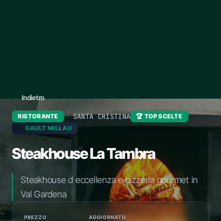
Indietro
SANTA CRISTINA
RISTORANTE
🏆 TOP SCELTE
GAULT MILLAU
Steakhouse La Tambra
Steakhouse d eccellenza e pizzeria gourmet in
Val Gardena
PREZZO
AGGIORNATO