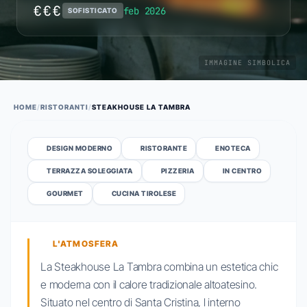
€€€
feb 2026
SOFISTICATO
IMMAGINE SIMBOLICA
HOME
/
RISTORANTI
/
STEAKHOUSE LA TAMBRA
DESIGN MODERNO
RISTORANTE
ENOTECA
TERRAZZA SOLEGGIATA
PIZZERIA
IN CENTRO
GOURMET
CUCINA TIROLESE
L'ATMOSFERA
La Steakhouse La Tambra combina un estetica chic
e moderna con il calore tradizionale altoatesino.
Situato nel centro di Santa Cristina, l interno