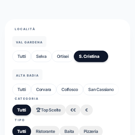
LOCALITÀ
VAL GARDENA
Tutti
Selva
Ortisei
S. Cristina
ALTA BADIA
Tutti
Corvara
Colfosco
San Cassiano
CATEGORIA
Tutti
🏆 Top Scelte
€€
€
TIPO
Tutti
Ristorante
Baita
Pizzeria