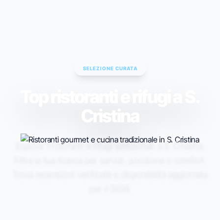
ESC TO CLOSE • ↑↓ TO NAVIGATE • ENTER TO SELECT
SELEZIONE CURATA
Top ristoranti e rifugi a S.
Cristina
Esplora 1 ristoranti e rifugi selezionati a S. Cristina.
Filtra la tua ricerca per servizi, posizione o comfort.
Trova recensioni verificate e disponibilità aggiornata
per il 2026.