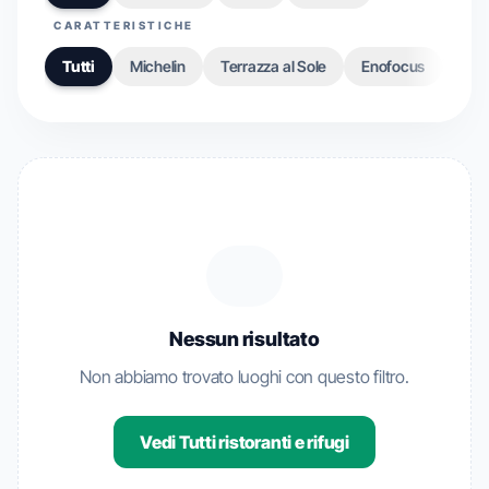
CARATTERISTICHE
Tutti
Michelin
Terrazza al Sole
Enofocus
Gou
Nessun risultato
Non abbiamo trovato luoghi con questo filtro.
Vedi Tutti ristoranti e rifugi