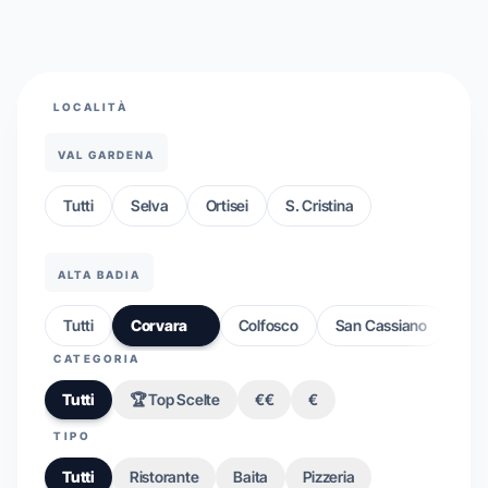
LOCALITÀ
VAL GARDENA
Tutti
Selva
Ortisei
S. Cristina
ALTA BADIA
Tutti
Corvara
Colfosco
San Cassiano
CATEGORIA
Tutti
🏆 Top Scelte
€€
€
TIPO
Tutti
Ristorante
Baita
Pizzeria