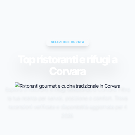
ESC TO CLOSE • ↑↓ TO NAVIGATE • ENTER TO SELECT
SELEZIONE CURATA
Top ristoranti e rifugi a
Corvara
Esplora 0 ristoranti e rifugi selezionati a Corvara. Filtra
la tua ricerca per servizi, posizione o comfort. Trova
recensioni verificate e disponibilità aggiornata per il
2026.