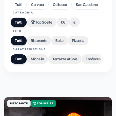
Tutti
Corvara
Colfosco
San Cassiano
CATEGORIA
Tutti
🏆 Top Scelte
€€
€
TIPO
Tutti
Ristorante
Baita
Pizzeria
CARATTERISTICHE
Tutti
Michelin
Terrazza al Sole
Enofocus
Gou
RISTORANTE
🏆 TOP SCELTE