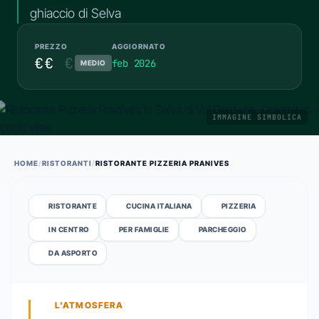
ghiaccio di Selva
PREZZO
AGGIORNATO
€€
€
feb 2026
MEDIO
IMMAGINE SIMBOLICA
HOME
/
RISTORANTI
/
RISTORANTE PIZZERIA PRANIVES
RISTORANTE
CUCINA ITALIANA
PIZZERIA
IN CENTRO
PER FAMIGLIE
PARCHEGGIO
DA ASPORTO
L'ATMOSFERA