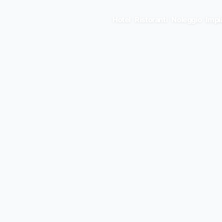
Hotel
Ristoranti
Noleggio
Impi
E • ENTER TO SELECT