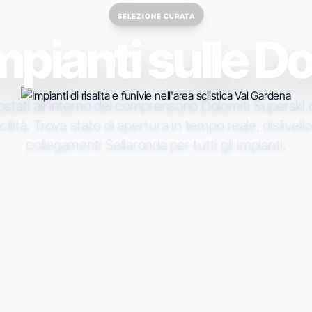
SELEZIONE CURATA
mpianti sulle Do
stati all'interno del comprensorio Dolomiti Superski
cilità. Trova stato di apertura in tempo reale, dislivell
collegamenti Sellaronda per tutti gli impianti.