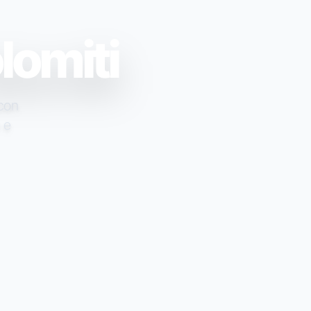
lomiti
 con
o e