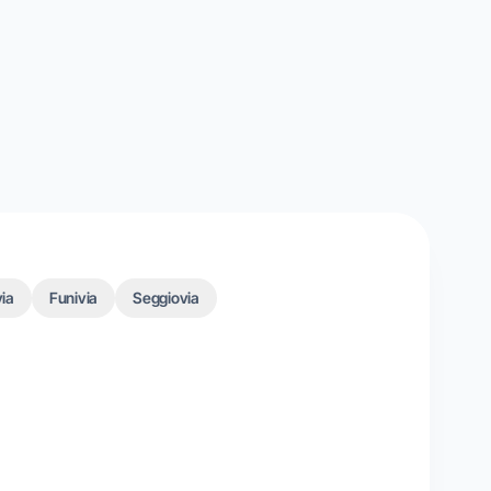
ia
Funivia
Seggiovia