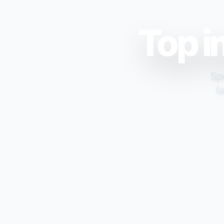
Top i
Spo
fa