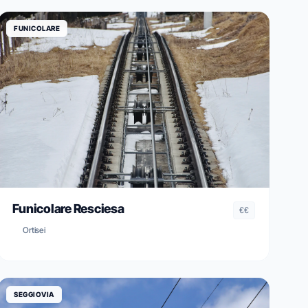
FUNICOLARE
Funicolare Resciesa
€€
Ortisei
SEGGIOVIA