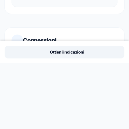
Connessioni
Ottieni indicazioni
ACCESSO PISTE
Cir
Info sulla Posizione
Connettività e Servizi
ALLOGGI VICINI