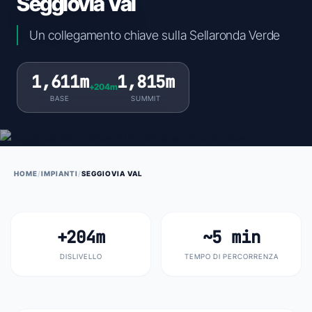
Seggiovia Val
Un collegamento chiave sulla Sellaronda Verde
1,611m
1,815m
+204m
BASE
SUMMIT
HOME
/
IMPIANTI
/
SEGGIOVIA VAL
+204m
~5 min
DISLIVELLO
TEMPO DI PERCORRENZA