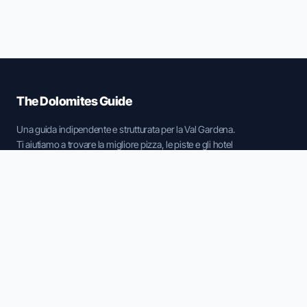
The Dolomites Guide
Una guida indipendente e strutturata per la Val Gardena.
Ti aiutiamo a trovare la migliore pizza, le piste e gli hotel
senza fronzoli.
DESTINAZIONI
Selva di Val Gardena
Ortisei