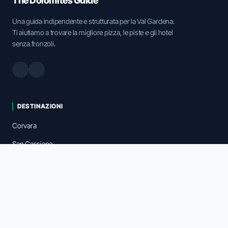
The Dolomites Guide
Una guida indipendente e strutturata per la Val Gardena.
Ti aiutiamo a trovare la migliore pizza, le piste e gli hotel
senza fronzoli.
DESTINAZIONI
Corvara
San Cassiano
Colfosco
Esplora Mappa
Taxi & Transfer
FAQ