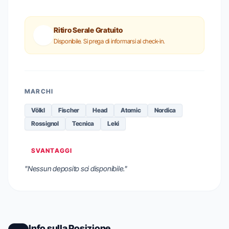
Ritiro Serale Gratuito
Disponibile. Si prega di informarsi al check-in.
MARCHI
Völkl
Fischer
Head
Atomic
Nordica
Rossignol
Tecnica
Leki
SVANTAGGI
"Nessun deposito sci disponibile."
Info sulla Posizione