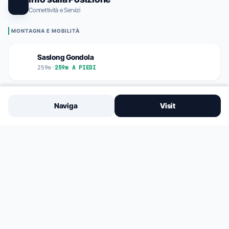
Connettività e Servizi
MONTAGNA E MOBILITÀ
Saslong Gondola
259m
•
259m A PIEDI
Monte Pana
Naviga
Visit
442m
•
0.4km PIEDI/BUS
FERMATA BUS PIÙ VICINA
71m
Dosses Bus Stop
VITA DEL PAESE
Steakhouse LA TAMBRA