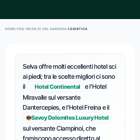
ESC TO CLOSE • ↑↓ TO NAVIGATE • ENTER TO SELECT
HOME
/
FAQ
/
SELVA DI VAL GARDENA
/
LOGISTICA
Selva offre molti eccellenti hotel sci
ai piedi; tra le scelte migliori ci sono
il
e l'Hotel
Hotel Continental
Miravalle sul versante
Dantercepies, e l'Hotel Freina e il
Savoy Dolomites Luxury Hotel
sul versante Ciampinoi, che
forniscono accesso diretto al