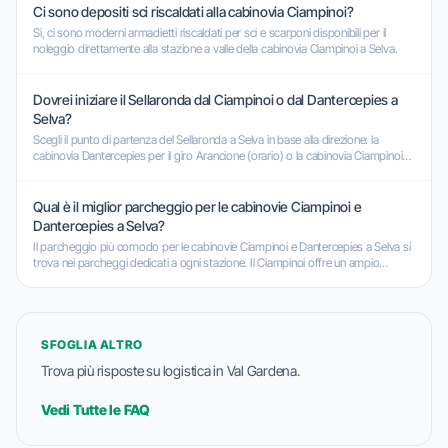
Ci sono depositi sci riscaldati alla cabinovia Ciampinoi?
Sì, ci sono moderni armadietti riscaldati per sci e scarponi disponibili per il
noleggio direttamente alla stazione a valle della cabinovia Ciampinoi a Selva.
Dovrei iniziare il Sellaronda dal Ciampinoi o dal Dantercepies a
Selva?
Scegli il punto di partenza del Sellaronda a Selva in base alla direzione: la
cabinovia Dantercepies per il giro Arancione (orario) o la cabinovia Ciampinoi
per il giro Verde (antiorario).
Qual è il miglior parcheggio per le cabinovie Ciampinoi e
Dantercepies a Selva?
Il parcheggio più comodo per le cabinovie Ciampinoi e Dantercepies a Selva si
trova nei parcheggi dedicati a ogni stazione. Il Ciampinoi offre un ampio
garage sotterraneo, mentre anche il Dantercepies dispone di un capiente
garage.
SFOGLIA ALTRO
Trova più risposte su logistica in Val Gardena.
Vedi Tutte le FAQ