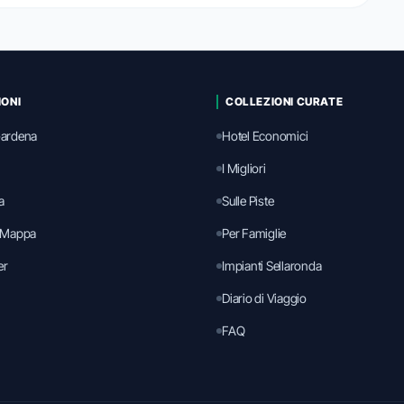
IONI
COLLEZIONI CURATE
 Gardena
Hotel Economici
I Migliori
a
Sulle Piste
 Mappa
Per Famiglie
er
Impianti Sellaronda
Diario di Viaggio
FAQ