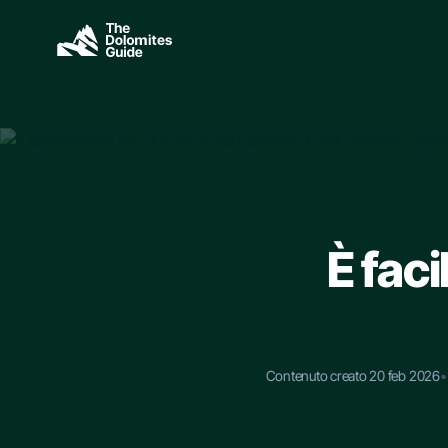
Skip to main content
SEARCH
È faci
Contenuto creato 20 feb 2026
•
ESC TO CLOSE • ↑↓ TO NAVIGAT