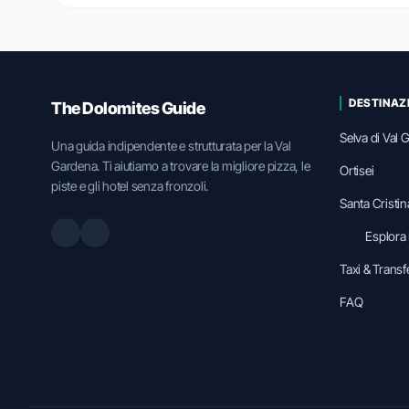
DESTINAZ
The Dolomites Guide
Selva di Val
Una guida indipendente e strutturata per la Val
Gardena. Ti aiutiamo a trovare la migliore pizza, le
Ortisei
piste e gli hotel senza fronzoli.
Santa Cristin
Esplora
Taxi & Transf
FAQ