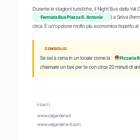
Durante le stagioni turistiche, il Night Bus della Val
) a Selva (fer
Fermata Bus Piazza S. Antonio
circa. È un'opzione molto più economica rispetto al t
CONSIGLIO
Se sei a cena in un locale come la
Pizzeria 
chiamare un taxi per te con circa 20 minuti di antic
FONTI
www.valgardena.it
www.valgardena-it.com