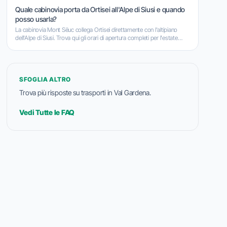
Quale cabinovia porta da Ortisei all'Alpe di Siusi e quando
posso usarla?
La cabinovia Mont Sëuc collega Ortisei direttamente con l'altipiano
dell'Alpe di Siusi. Trova qui gli orari di apertura completi per l'estate
2025 e l'inverno 2025/2026.
SFOGLIA ALTRO
Trova più risposte su trasporti in Val Gardena.
Vedi Tutte le FAQ