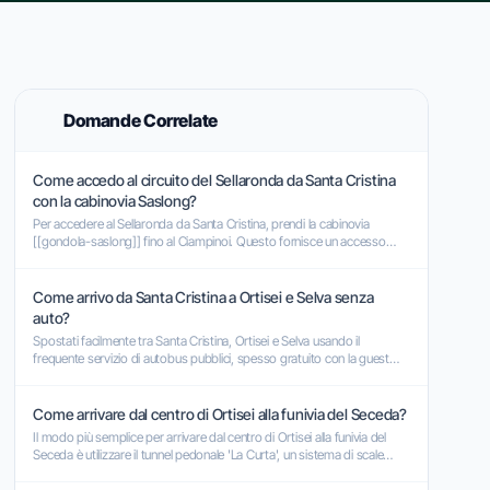
Domande Correlate
Come accedo al circuito del Sellaronda da Santa Cristina
con la cabinovia Saslong?
Per accedere al Sellaronda da Santa Cristina, prendi la cabinovia
[[gondola-saslong]] fino al Ciampinoi. Questo fornisce un accesso
diretto al circuito verde (in senso antiorario).
Come arrivo da Santa Cristina a Ortisei e Selva senza
auto?
Spostati facilmente tra Santa Cristina, Ortisei e Selva usando il
frequente servizio di autobus pubblici, spesso gratuito con la guest
card, o percorrendo i panoramici e comodi sentieri.
Come arrivare dal centro di Ortisei alla funivia del Seceda?
Il modo più semplice per arrivare dal centro di Ortisei alla funivia del
Seceda è utilizzare il tunnel pedonale 'La Curta', un sistema di scale
mobili e tapis roulant.