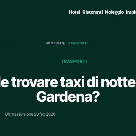
Hotel
Ristoranti
Noleggio
Impi
HOME
/
FAQ
/
TRASPORTI
TRASPORTI
le trovare taxi di notte
Gardena?
Ultima revisione 20 feb 2026
E • ENTER TO SELECT