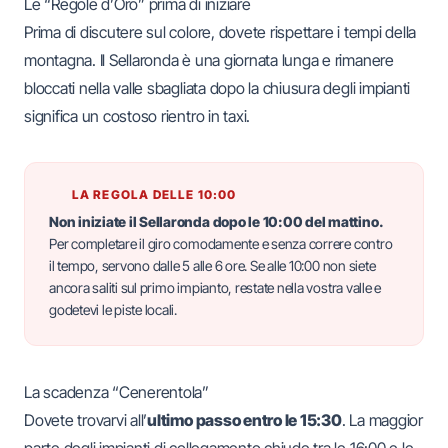
Le “Regole d’Oro” prima di iniziare
Prima di discutere sul colore, dovete rispettare i tempi della
montagna. Il Sellaronda è una giornata lunga e rimanere
bloccati nella valle sbagliata dopo la chiusura degli impianti
significa un costoso rientro in
taxi
.
LA REGOLA DELLE 10:00
Non iniziate il Sellaronda dopo le 10:00 del mattino.
Per completare il giro comodamente e senza correre contro
il tempo, servono dalle 5 alle 6 ore. Se alle 10:00 non siete
ancora saliti sul primo impianto, restate nella vostra valle e
godetevi le piste locali.
La scadenza “Cenerentola”
Dovete trovarvi all’
ultimo passo entro le 15:30
. La maggior
parte degli impianti di collegamento chiude tra le 16:00 e le