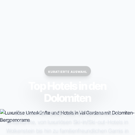
ESC TO CLOSE • ↑↓ TO NAVIGATE • ENTER TO SELECT
KURATIERTE AUSWAHL
Top Hotels in den
Dolomiten
Die Dolomiten bieten über 40 handverlesene
Unterkünfte, von luxuriösen Ski-in/Ski-out-Hotels in
Wolkenstein bis hin zu familienfreundlichen Garnis in