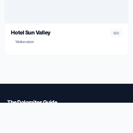
Hotel Sun Valley
€€€
Wolkenstein
The Dolomites Guide
Ein unabhängiger, strukturierter Reiseführer für Gröden.
Wir helfen Ihnen, die beste Pizza, die besten Pisten und
Hotels zu finden – ohne Schnickschnack.