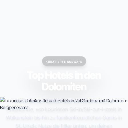
KURATIERTE AUSWAHL
Top Hotels in den
Dolomiten
Die Dolomiten bieten über 40 handverlesene
Unterkünfte, von luxuriösen Ski-in/Ski-out-Hotels in
Wolkenstein bis hin zu familienfreundlichen Garnis in
St. Ulrich. Nutze die Filter unten, um deinen