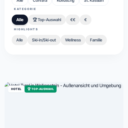
Alle
Corvara
Kolfuschg
St. Kassian
KATEGORIE
Alle
🏆 Top-Auswahl
€€
€
HIGHLIGHTS
Alle
Ski-in/Ski-out
Wellness
Familie
HOTEL
🏆 TOP-AUSWAHL