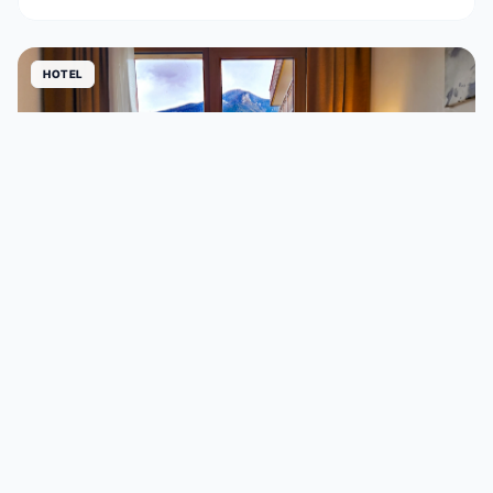
HOTEL
Hotel Luna Mondschein
€€€
St. Ulrich