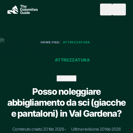
Skip to main content
SEARCH
HOME
/
FAQ
/
ATTREZZATURA
ATTREZZATURA
Indietro
Posso noleggiare
abbigliamento da sci (giacche
e pantaloni) in Val Gardena?
Contenuto creato 20 feb 2026
•
Ultima revisione 20 feb 2026