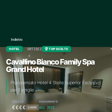
Indietro
ORTISEI
HOTEL
🏆 TOP SCELTE
Cavallino Bianco Family Spa
Grand Hotel
Pluripremiato Hotel 4 Stelle Superior Esclusivo
per Famiglie
PREZZO
AGGIORNATO
€€€€
dic 2025
LUSSO