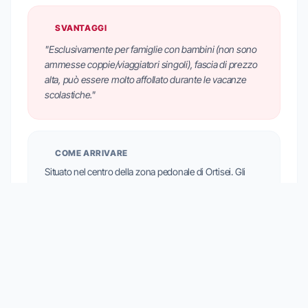
SVANTAGGI
"Esclusivamente per famiglie con bambini (non sono
ammesse coppie/viaggiatori singoli), fascia di prezzo
alta, può essere molto affollato durante le vacanze
scolastiche."
COME ARRIVARE
Situato nel centro della zona pedonale di Ortisei. Gli
impianti di risalita dell'Alpe di Siusi sono direttamente
accessibili tramite un ponte pedonale. È disponibile un
parcheggio sotterraneo privato.