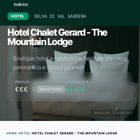
Indietro
SELVA DI VAL GARDENA
HOTEL
Hotel Chalet Gerard - The
Mountain Lodge
Boutique hotel a conduzione familiare con vista
panoramica e cucina gourmet
PREZZO
AGGIORNATO
€€€
€
dic 2025
SOFISTICATO
IMMAGINE SIMBOLICA
HOME
/
HOTEL
/
HOTEL CHALET GERARD - THE MOUNTAIN LODGE