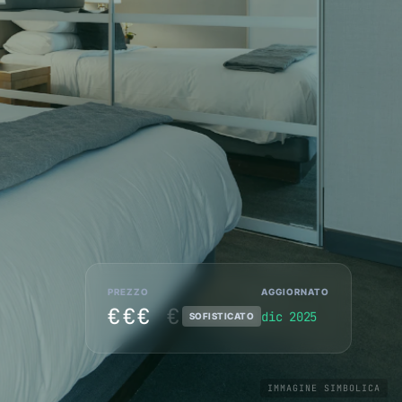
PREZZO
AGGIORNATO
€€€
€
dic 2025
SOFISTICATO
IMMAGINE SIMBOLICA