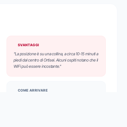
SVANTAGGI
"La posizione è su una collina, a circa 10-15 minuti a
piedi dal centro di Ortisei. Alcuni ospiti notano che il
WiFi può essere incostante."
COME ARRIVARE
Situato in Via Digon 8, su una collina a 1 km dal
centro di Ortisei. Un servizio navetta gratuito è a
disposizione degli ospiti per raggiungere il paese e
gli impianti di risalita. In loco è disponibile un
parcheggio coperto gratuito.