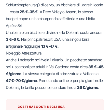
Schlutzkrapfen, ragù di cervo, un bicchiere di Lagrein locale
—costa
25 €–35 €
. A Deer Valley o Aspen, lo stesso
budget copre un hamburger da caffetteria e una bibita.
Après-Ski
Una birra o un bicchiere di vino nelle Dolomiti costa ancora
3 €–6 €
. Nei principali resort USA, una singola birra
artigianale raggiunge
13 €–17 €
.
Noleggio Attrezzatura
Anche il noleggio sci rivela il divario. Un pacchetto standard
sci + scarponi per adulti in Val Gardena costa circa
35 €–45
€/giorno
. La stessa categoria di attrezzatura a Vail costa
47 €–70 €/giorno
. Prenotando online e per più giorni nelle
Dolomiti, le tariffe possono scendere fino a
26 €/giorno
.
COSTI NASCOSTI NEGLI USA