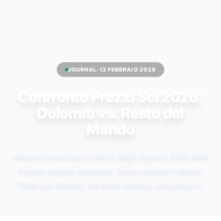
JOURNAL
•
12 FEBBRAIO 2026
Confronto Prezzi Sci 2026:
Dolomiti vs. Resto del
Mondo
Abbiamo analizzato i prezzi degli skipass 2026 delle
migliori località sciistiche. Scopri perché il divario
'Piste-per-Dollaro' tra Nord America ed Europa ha
raggiunto un punto di rottura.