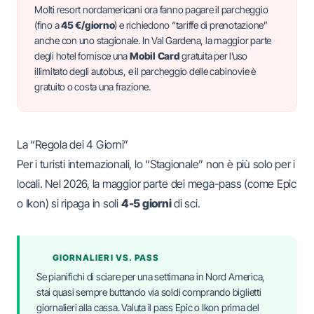
Molti resort nordamericani ora fanno pagare il parcheggio
(fino a
45 €/giorno
) e richiedono “tariffe di prenotazione”
anche con uno stagionale. In Val Gardena, la maggior parte
degli hotel fornisce una
Mobil Card
gratuita per l’uso
illimitato degli autobus, e il parcheggio delle cabinovie è
gratuito o costa una frazione.
La “Regola dei 4 Giorni”
Per i turisti internazionali, lo “Stagionale” non è più solo per i
locali. Nel 2026, la maggior parte dei mega-pass (come Epic
o Ikon) si ripaga in soli
4-5 giorni
di sci.
GIORNALIERI VS. PASS
Se pianifichi di sciare per una settimana in Nord America,
stai quasi sempre buttando via soldi comprando biglietti
giornalieri alla cassa. Valuta il pass Epic o Ikon prima del