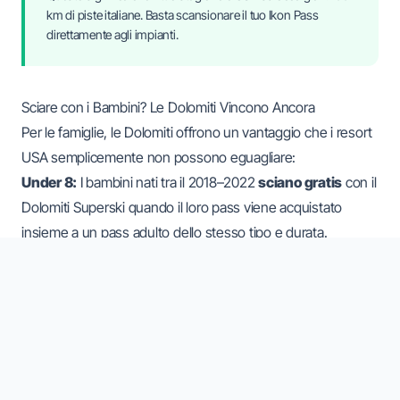
km di piste italiane. Basta scansionare il tuo Ikon Pass
direttamente agli impianti.
Sciare con i Bambini? Le Dolomiti Vincono Ancora
Per le famiglie, le Dolomiti offrono un vantaggio che i resort
USA semplicemente non possono eguagliare:
Under 8:
I bambini nati tra il 2018–2022
sciano gratis
con il
Dolomiti Superski quando il loro pass viene acquistato
insieme a un pass adulto dello stesso tipo e durata.
Junior (8–17):
Sconto del
30%
sui prezzi giornalieri e
plurigiornalieri per adulti.
Superski Family:
L’opzione “Superski Family” permette a
3–8 membri della famiglia di condividere un pacchetto di
giorni sci a un prezzo limitato a
39 €/persona/giorno
.
A Vail o Deer Valley, i biglietti giornalieri per bambini partono