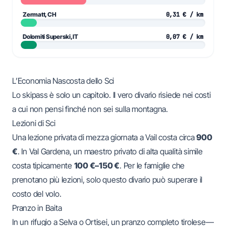
Zermatt, CH
0,31 € / km
Dolomiti Superski, IT
0,07 € / km
L’Economia Nascosta dello Sci
Lo skipass è solo un capitolo. Il vero divario risiede nei costi
a cui non pensi finché non sei sulla montagna.
Lezioni di Sci
Una lezione privata di mezza giornata a Vail costa circa
900
€
. In Val Gardena, un maestro privato di alta qualità simile
costa tipicamente
100 €–150 €
. Per le famiglie che
prenotano più lezioni, solo questo divario può superare il
costo del volo.
Pranzo in Baita
In un rifugio a
Selva
o
Ortisei
, un pranzo completo tirolese—