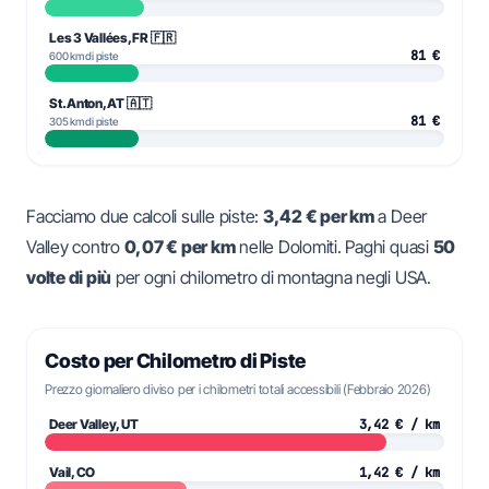
Les 3 Vallées, FR 🇫🇷
81 €
600 km di piste
St. Anton, AT 🇦🇹
81 €
305 km di piste
Facciamo due calcoli sulle piste:
3,42 € per km
a Deer
Valley contro
0,07 € per km
nelle Dolomiti. Paghi quasi
50
volte di più
per ogni chilometro di montagna negli USA.
Costo per Chilometro di Piste
Prezzo giornaliero diviso per i chilometri totali accessibili (Febbraio 2026)
Deer Valley, UT
3,42 € / km
Vail, CO
1,42 € / km