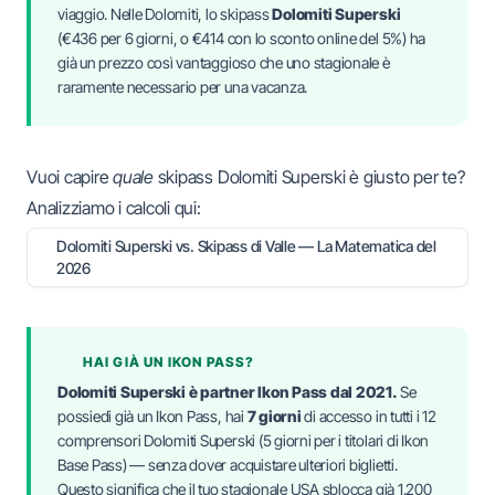
viaggio. Nelle Dolomiti, lo skipass
Dolomiti Superski
(€436 per 6 giorni, o €414 con lo sconto online del 5%) ha
già un prezzo così vantaggioso che uno stagionale è
raramente necessario per una vacanza.
Vuoi capire
quale
skipass Dolomiti Superski è giusto per te?
Analizziamo i calcoli qui:
Dolomiti Superski vs. Skipass di Valle — La Matematica del
2026
HAI GIÀ UN IKON PASS?
Dolomiti Superski è partner Ikon Pass dal 2021.
Se
possiedi già un Ikon Pass, hai
7 giorni
di accesso in tutti i 12
comprensori Dolomiti Superski (5 giorni per i titolari di Ikon
Base Pass) — senza dover acquistare ulteriori biglietti.
Questo significa che il tuo stagionale USA sblocca già 1.200