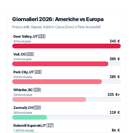
Giornalieri 2026: Americhe vs Europa
Prezzo dello Skipass Adulti in Cassa (Euro) e Piste Accessibili
Deer Valley, UT 🇺🇸
345 €
101 km di piste
Vail, CO 🇺🇸
305 €
214 km di piste
Park City, UT 🇺🇸
285 €
250 km di piste
Whistler, BC 🇨🇦
235 €+
200 km di piste
Zermatt, CH 🇨🇭
110 €
360 km di piste
Dolomiti Superski, IT 🇮🇹
86 €
1.200 km di piste